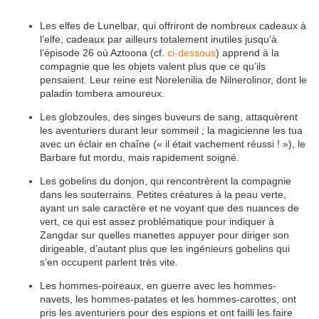
Les elfes de Lunelbar, qui offriront de nombreux cadeaux à
l’elfe, cadeaux par ailleurs totalement inutiles jusqu’à
l’épisode 26 où Aztoona (cf.
ci-dessous
) apprend à la
compagnie que les objets valent plus que ce qu’ils
pensaient. Leur reine est Norelenilia de Nilnerolinor, dont le
paladin tombera amoureux.
Les globzoules, des singes buveurs de sang, attaquèrent
les aventuriers durant leur sommeil ; la magicienne les tua
avec un éclair en chaîne (
« il était vachement réussi ! »
), le
Barbare fut mordu, mais rapidement soigné.
Les gobelins du donjon, qui rencontrèrent la compagnie
dans les souterrains. Petites créatures à la peau verte,
ayant un sale caractère et ne voyant que des nuances de
vert, ce qui est assez problématique pour indiquer à
Zangdar sur quelles manettes appuyer pour diriger son
dirigeable, d’autant plus que les ingénieurs gobelins qui
s’en occupent parlent très vite.
Les hommes-poireaux, en guerre avec les hommes-
navets, les hommes-patates et les hommes-carottes, ont
pris les aventuriers pour des espions et ont failli les faire