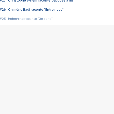
#27 : Christophe Willem raconte "Jacques a dit"
#26 : Chimène Badi raconte "Entre nous"
#25 : Indochine raconte "3e sexe"
#24 : Zaho raconte "C'est chelou"
#23 : Patrick Bruel raconte "Au café des délices"
#22 : Kyo raconte "Le chemin"
#21 : Nolwenn Leroy raconte "Cassé"
#20 : Patrick Hernandez raconte "Born to be alive"
#19 : Lorie raconte "Près de moi"
#18 : Michael Jones raconte "A nos actes manqués" (avec Jean-Jacque
#17 : Khaled raconte "Aïcha"
#16 : Corneille raconte "Parce qu'on vient de loin"
#15 : Indochine raconte "L'aventurier"